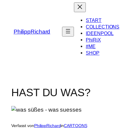
Zum
Inhalt
springen
START
COLLECTIONS
PhilippRichard
IDEENPOOL
PhiRiX
#ME
SHOP
HAST DU WAS?
Verfasst von
PhilippRichard
in
CARTOONS