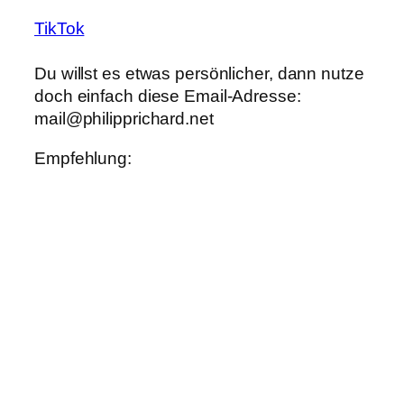
TikTok
Du willst es etwas persönlicher, dann nutze
doch einfach diese Email-Adresse:
iam
ihp@l
rppil
rahci
ten.d
Empfehlung: