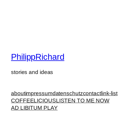
PhilippRichard
stories and ideas
about
impressum
datenschutz
contact
link-list
COFFEELICIOUS
LISTEN TO ME NOW
AD LIBITUM PLAY