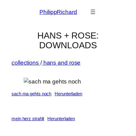
Zum
PhilippRichard
Inhalt
springen
HANS + ROSE:
DOWNLOADS
collections
/
hans and rose
sach ma gehts noch
Herunterladen
mein herz strahlt
Herunterladen