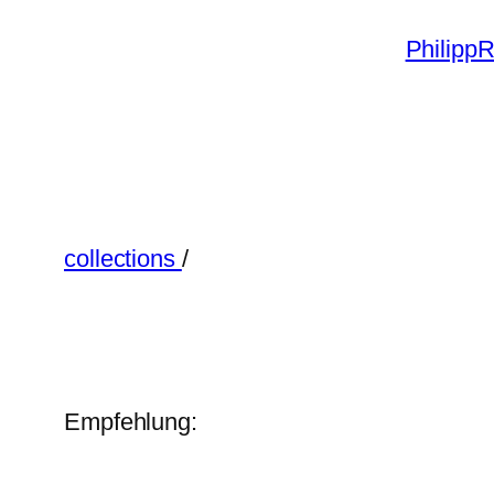
Zum
PhilippR
Inhalt
springen
collections
/
Empfehlung: