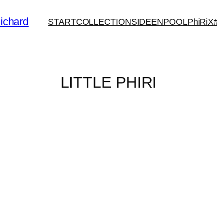
ichard
START
COLLECTIONS
IDEENPOOL
PhiRiX
LITTLE PHIRI