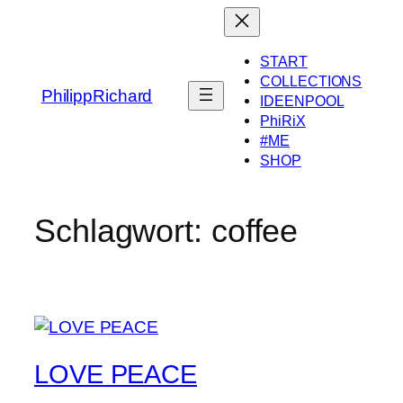
Zum
Inhalt
springen
START
COLLECTIONS
PhilippRichard
IDEENPOOL
PhiRiX
#ME
SHOP
Schlagwort:
coffee
LOVE PEACE