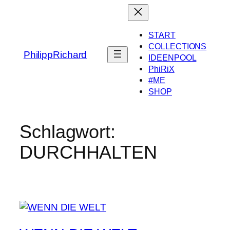
Zum
Inhalt
springen
START
COLLECTIONS
PhilippRichard
IDEENPOOL
PhiRiX
#ME
SHOP
Schlagwort:
DURCHHALTEN