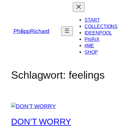
Zum
Inhalt
springen
START
COLLECTIONS
PhilippRichard
IDEENPOOL
PhiRiX
#ME
SHOP
Schlagwort:
feelings
DON’T WORRY