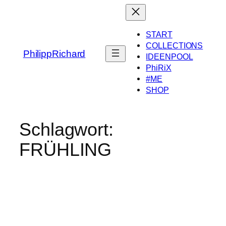
Zum
Inhalt
springen
START
COLLECTIONS
PhilippRichard
IDEENPOOL
PhiRiX
#ME
SHOP
Schlagwort:
FRÜHLING