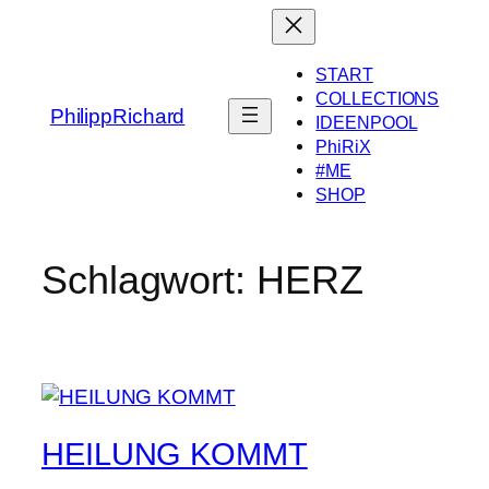
Zum
Inhalt
springen
START
COLLECTIONS
PhilippRichard
IDEENPOOL
PhiRiX
#ME
SHOP
Schlagwort:
HERZ
HEILUNG KOMMT