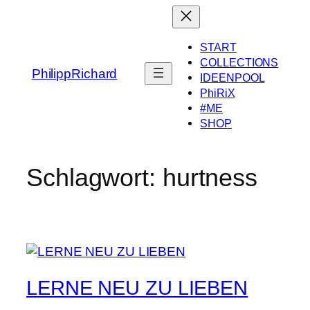
Zum
Inhalt
springen
START
COLLECTIONS
PhilippRichard
IDEENPOOL
PhiRiX
#ME
SHOP
Schlagwort:
hurtness
LERNE NEU ZU LIEBEN