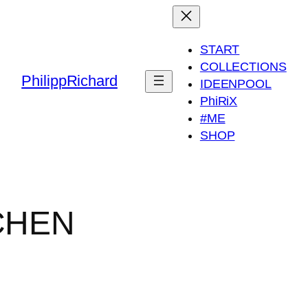
START
COLLECTIONS
PhilippRichard
IDEENPOOL
PhiRiX
#ME
SHOP
CHEN