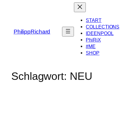
Zum
Inhalt
springen
START
COLLECTIONS
PhilippRichard
IDEENPOOL
PhiRiX
#ME
SHOP
Schlagwort:
NEU