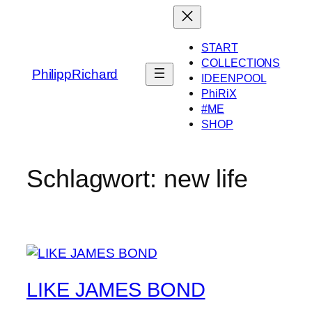
Zum
Inhalt
springen
START
COLLECTIONS
PhilippRichard
IDEENPOOL
PhiRiX
#ME
SHOP
Schlagwort:
new life
LIKE JAMES BOND