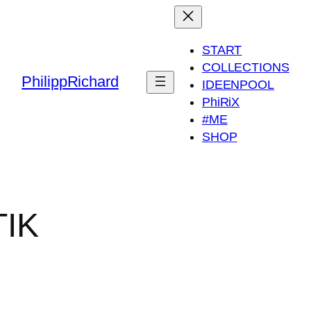
START
COLLECTIONS
PhilippRichard
IDEENPOOL
PhiRiX
#ME
SHOP
TIK