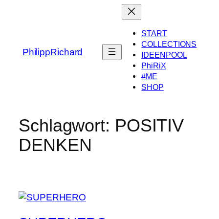
Zum
Inhalt
springen
START
COLLECTIONS
PhilippRichard
IDEENPOOL
PhiRiX
#ME
SHOP
Schlagwort:
POSITIV
DENKEN