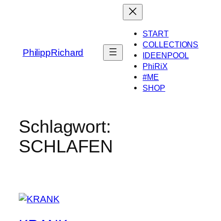
Zum
Inhalt
springen
START
COLLECTIONS
PhilippRichard
IDEENPOOL
PhiRiX
#ME
SHOP
Schlagwort:
SCHLAFEN