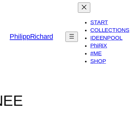
START
COLLECTIONS
PhilippRichard
IDEENPOOL
PhiRiX
#ME
SHOP
NEE