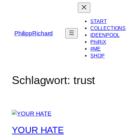
Zum
Inhalt
springen
START
COLLECTIONS
PhilippRichard
IDEENPOOL
PhiRiX
#ME
SHOP
Schlagwort:
trust
YOUR HATE