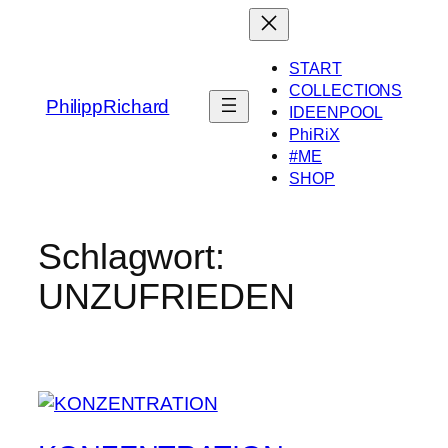
Zum
Inhalt
springen
START
COLLECTIONS
PhilippRichard
IDEENPOOL
PhiRiX
#ME
SHOP
Schlagwort:
UNZUFRIEDEN