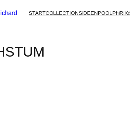
ichard
START
COLLECTIONS
IDEENPOOL
PhiRiX
HSTUM