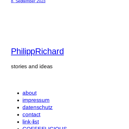
8. September 2023
PhilippRichard
stories and ideas
about
impressum
datenschutz
contact
link-list
COFFEELICIOUS