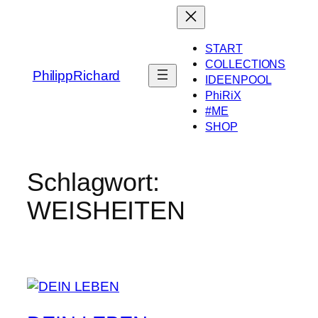
Zum
Inhalt
springen
START
COLLECTIONS
PhilippRichard
IDEENPOOL
PhiRiX
#ME
SHOP
Schlagwort:
WEISHEITEN