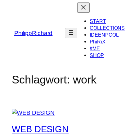
Zum
Inhalt
springen
START
COLLECTIONS
PhilippRichard
IDEENPOOL
PhiRiX
#ME
SHOP
Schlagwort:
work
WEB DESIGN