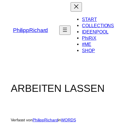
Zum
Inhalt
springen
START
COLLECTIONS
PhilippRichard
IDEENPOOL
PhiRiX
#ME
SHOP
ARBEITEN LASSEN
Verfasst von
PhilippRichard
in
WORDS