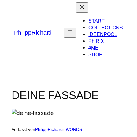
Zum
Inhalt
springen
START
COLLECTIONS
PhilippRichard
IDEENPOOL
PhiRiX
#ME
SHOP
DEINE FASSADE
Verfasst von
PhilippRichard
in
WORDS