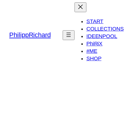
START
COLLECTIONS
PhilippRichard
IDEENPOOL
PhiRiX
#ME
SHOP