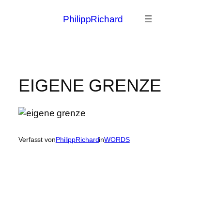
Zum
PhilippRichard
Inhalt
springen
EIGENE GRENZE
Verfasst von
PhilippRichard
in
WORDS