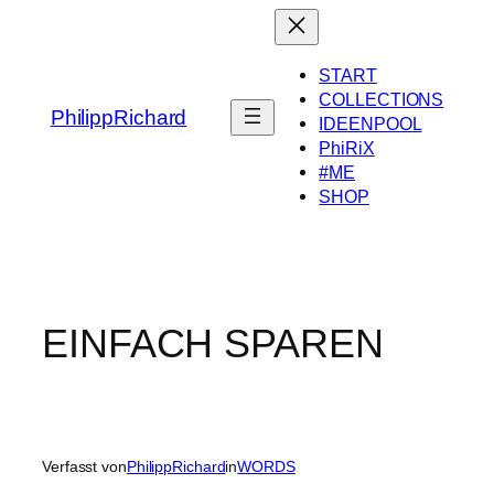
Zum
Inhalt
springen
START
COLLECTIONS
PhilippRichard
IDEENPOOL
PhiRiX
#ME
SHOP
EINFACH SPAREN
Verfasst von
PhilippRichard
in
WORDS