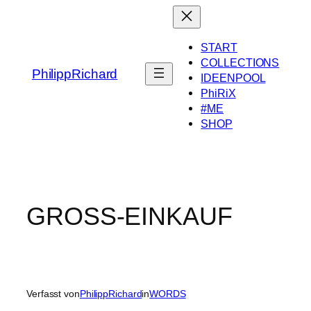
Zum
Inhalt
springen
START
COLLECTIONS
PhilippRichard
IDEENPOOL
PhiRiX
#ME
SHOP
GROSS-EINKAUF
Verfasst von
PhilippRichard
in
WORDS