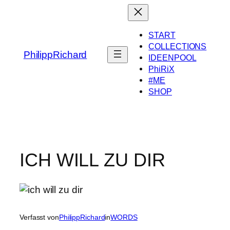
Zum
Inhalt
springen
START
COLLECTIONS
PhilippRichard
IDEENPOOL
PhiRiX
#ME
SHOP
ICH WILL ZU DIR
Verfasst von
PhilippRichard
in
WORDS