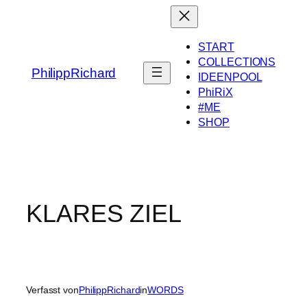
Zum
Inhalt
springen
START
COLLECTIONS
PhilippRichard
IDEENPOOL
PhiRiX
#ME
SHOP
KLARES ZIEL
Verfasst von
PhilippRichard
in
WORDS