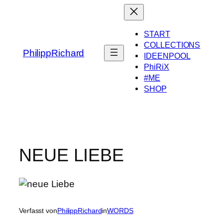
Zum
Inhalt
springen
START
COLLECTIONS
PhilippRichard
IDEENPOOL
PhiRiX
#ME
SHOP
NEUE LIEBE
Verfasst von
PhilippRichard
in
WORDS