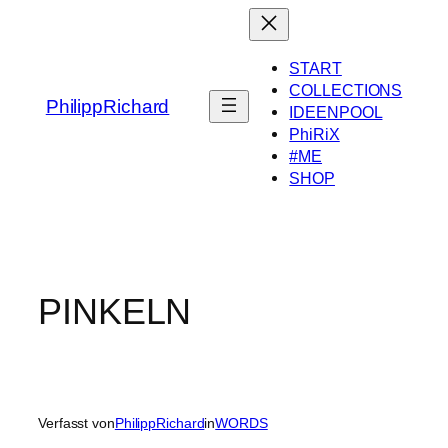
Zum
Inhalt
springen
START
COLLECTIONS
PhilippRichard
IDEENPOOL
PhiRiX
#ME
SHOP
PINKELN
Verfasst von
PhilippRichard
in
WORDS