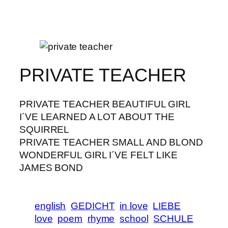
PRIVATE TEACHER
PRIVATE TEACHER BEAUTIFUL GIRL
I´VE LEARNED A LOT ABOUT THE
SQUIRREL
PRIVATE TEACHER SMALL AND BLOND
WONDERFUL GIRL I´VE FELT LIKE
JAMES BOND
english
GEDICHT
in love
LIEBE
love
poem
rhyme
school
SCHULE