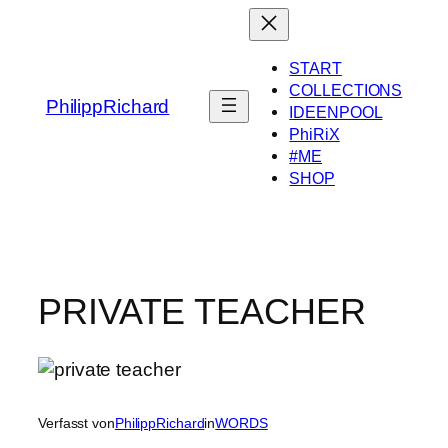
Zum
Inhalt
springen
START
COLLECTIONS
PhilippRichard
IDEENPOOL
PhiRiX
#ME
SHOP
PRIVATE TEACHER
Verfasst von
PhilippRichard
in
WORDS