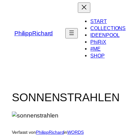
Zum
Inhalt
springen
START
COLLECTIONS
PhilippRichard
IDEENPOOL
PhiRiX
#ME
SHOP
SONNENSTRAHLEN
Verfasst von
PhilippRichard
in
WORDS