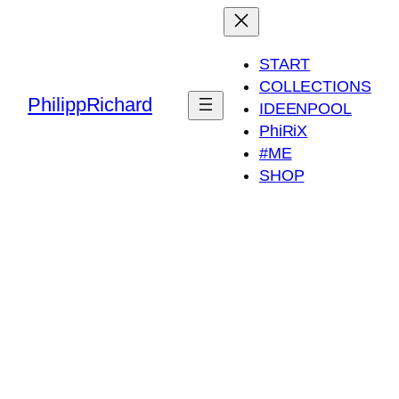
START
COLLECTIONS
PhilippRichard
IDEENPOOL
PhiRiX
#ME
SHOP