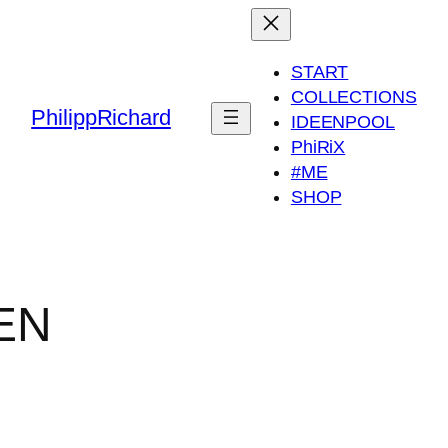
START
COLLECTIONS
PhilippRichard
IDEENPOOL
PhiRiX
#ME
SHOP
EN