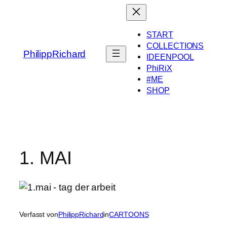
Zum
Inhalt
springen
START
COLLECTIONS
PhilippRichard
IDEENPOOL
PhiRiX
#ME
SHOP
1. MAI
Verfasst von
PhilippRichard
in
CARTOONS