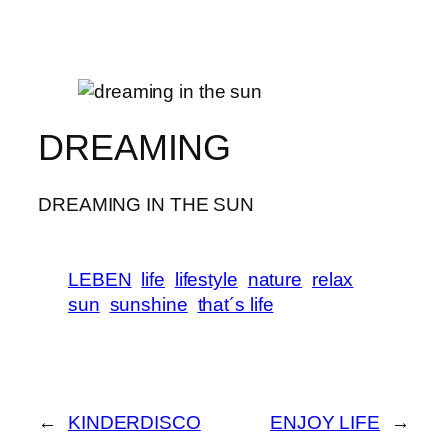
DREAMING
DREAMING IN THE SUN
LEBEN
life
lifestyle
nature
relax
sun
sunshine
that´s life
←
KINDERDISCO
ENJOY LIFE
→