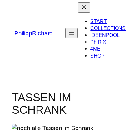
Zum
Inhalt
springen
START
COLLECTIONS
PhilippRichard
IDEENPOOL
PhiRiX
#ME
SHOP
TASSEN IM
SCHRANK