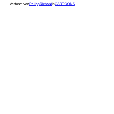
Verfasst von
PhilippRichard
in
CARTOONS