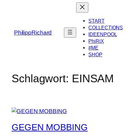
Zum
Inhalt
springen
START
COLLECTIONS
PhilippRichard
IDEENPOOL
PhiRiX
#ME
SHOP
Schlagwort:
EINSAM
GEGEN MOBBING