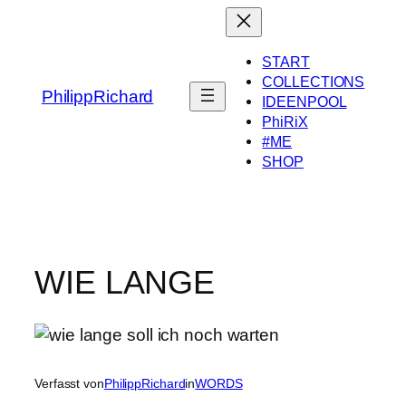
Zum
Inhalt
springen
START
COLLECTIONS
PhilippRichard
IDEENPOOL
PhiRiX
#ME
SHOP
WIE LANGE
Verfasst von
PhilippRichard
in
WORDS