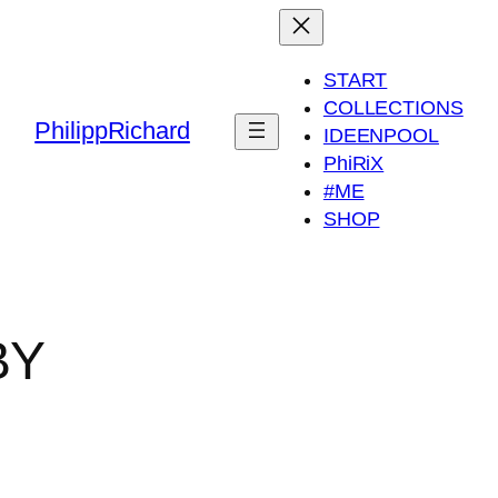
START
COLLECTIONS
PhilippRichard
IDEENPOOL
PhiRiX
#ME
SHOP
BY