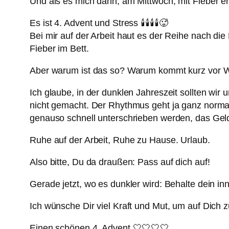
Und als es mich dann, am Mittwoch, mit Fieber er
Es ist 4. Advent und Stress 🕯️🕯️🕯️🕯️🥵
Bei mir auf der Arbeit haut es der Reihe nach die
Fieber im Bett.
Aber warum ist das so? Warum kommt kurz vor W
Ich glaube, in der dunklen Jahreszeit sollten wir 
nicht gemacht. Der Rhythmus geht ja ganz normal
genauso schnell unterschrieben werden, das Geld
Ruhe auf der Arbeit, Ruhe zu Hause. Urlaub.
Also bitte, Du da draußen: Pass auf dich auf!
Gerade jetzt, wo es dunkler wird: Behalte dein in
Ich wünsche Dir viel Kraft und Mut, um auf Dich z
Einen schönen 4. Advent 🤍🤍🤍🤍