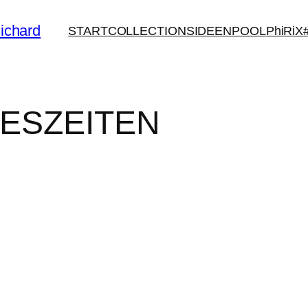
ichard
START
COLLECTIONS
IDEENPOOL
PhiRiX
ESZEITEN