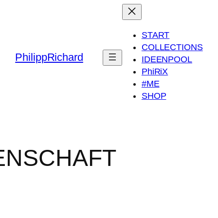
START
COLLECTIONS
PhilippRichard
IDEENPOOL
PhiRiX
#ME
SHOP
ENSCHAFT