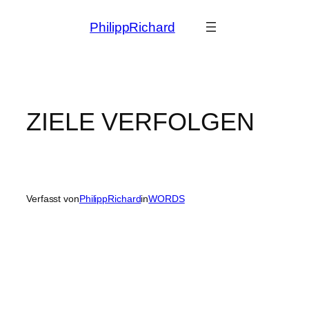
Zum
PhilippRichard
Inhalt
springen
ZIELE VERFOLGEN
Verfasst von
PhilippRichard
in
WORDS