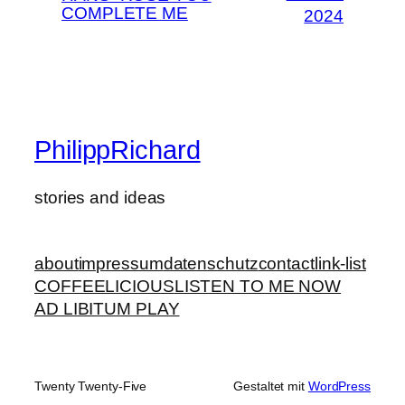
COMPLETE ME
2024
PhilippRichard
stories and ideas
about
impressum
datenschutz
contact
link-list
COFFEELICIOUS
LISTEN TO ME NOW
AD LIBITUM PLAY
Twenty Twenty-Five
Gestaltet mit
WordPress