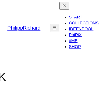
START
COLLECTIONS
PhilippRichard
IDEENPOOL
PhiRiX
#ME
SHOP
K