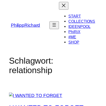
Zum
Inhalt
springen
START
COLLECTIONS
PhilippRichard
IDEENPOOL
PhiRiX
#ME
SHOP
Schlagwort:
relationship