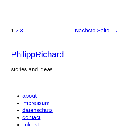
1
2
3
Nächste Seite
→
PhilippRichard
stories and ideas
about
impressum
datenschutz
contact
link-list