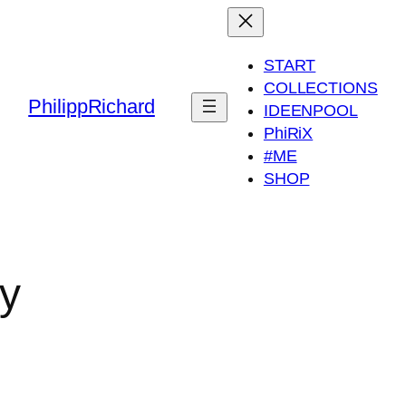
START
COLLECTIONS
PhilippRichard
IDEENPOOL
PhiRiX
#ME
SHOP
ty