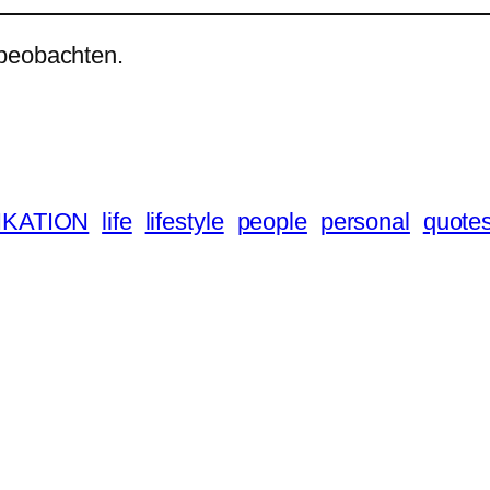
 beobachten.
KATION
life
lifestyle
people
personal
quote