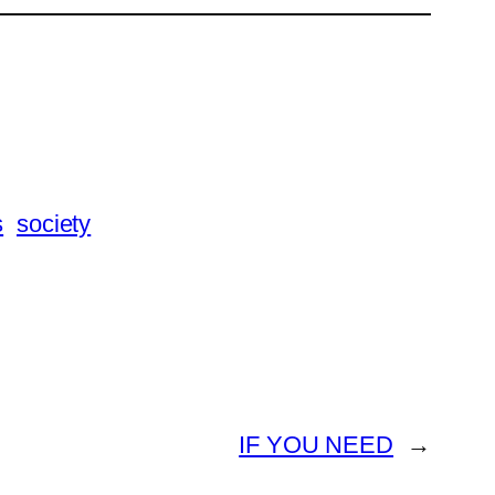
s
society
IF YOU NEED
→