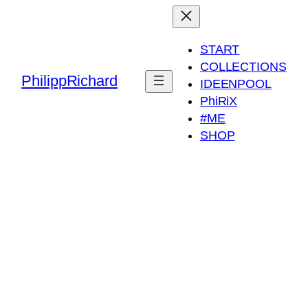
START
COLLECTIONS
PhilippRichard
IDEENPOOL
PhiRiX
#ME
SHOP