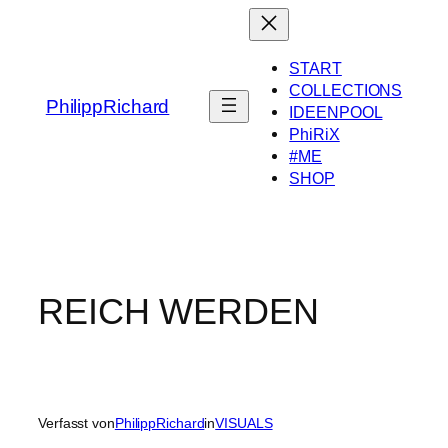
Zum
Inhalt
springen
START
COLLECTIONS
PhilippRichard
IDEENPOOL
PhiRiX
#ME
SHOP
REICH WERDEN
Verfasst von
PhilippRichard
in
VISUALS